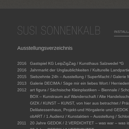
INSTALL
Ausstellungsverzeichnis
2016
Gastspiel KG LeipZigZag / Kunsthaus Salzwedel *G
2016
Jahrmarkt der Unglaublichkeiten / Kulturelle Landpar
2015
Siebzehnte 24h – Ausstellung / SuperMacht / Galerie 
2013
Galerie DECIMA / Säge mir ein liebes Wort / Herriede
2012
art figura / Sächsische Kleinplastiken – Biennale / 
BOX – Kunstraum auf Wanderschaft / Alte Handelsschul
GfZK / KUNST – KUNST, von hier aus betrachtet / Prä
Delilatessenhaus, Projekt-und Hörgalerie und GEDOK 
obART / 1.Audienz / Kunstaktien – Ausstellung / Schl
2011
20 Jahre GEDOK / 2.VERDICHTET – was war – was ist 