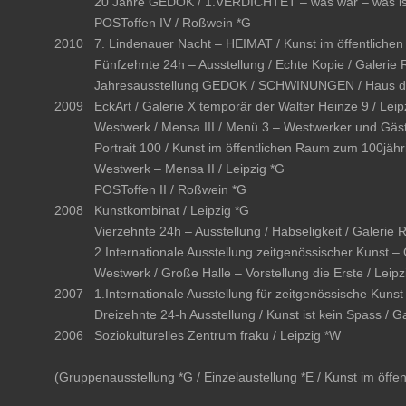
20 Jahre GEDOK / 1.VERDICHTET – was war – was ist 
POSToffen IV / Roßwein *G
2010
7. Lindenauer Nacht – HEIMAT / Kunst im öffentlichen
Fünfzehnte 24h – Ausstellung / Echte Kopie / Galerie 
Jahresausstellung GEDOK / SCHWINUNGEN / Haus des
2009
EckArt / Galerie X temporär der Walter Heinze 9 / Leip
Westwerk / Mensa III / Menü 3 – Westwerker und Gäste
Portrait 100 / Kunst im öffentlichen Raum zum 100jähr
Westwerk – Mensa II / Leipzig *G
POSToffen II / Roßwein *G
2008
Kunstkombinat / Leipzig *G
Vierzehnte 24h – Ausstellung / Habseligkeit / Galerie 
2.Internationale Ausstellung zeitgenössischer Kunst –
Westwerk / Große Halle – Vorstellung die Erste / Leipz
2007
1.Internationale Ausstellung für zeitgenössische Kunst
Dreizehnte 24-h Ausstellung / Kunst ist kein Spass / G
2006
Soziokulturelles Zentrum fraku / Leipzig *W
(Gruppenausstellung *G / Einzelaustellung *E / Kunst im öff